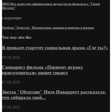
HBO Max выпустит официальные подкасты по фильмам о "Гарри
Поттере"
следующие
Трейлер "Одиссеи". Иммигранты, рыцари и папочка в штанах
You may also like
В прокате стартует социальная драма «Где ты?»
08.08.2026
Сценарист фильма «Первому игроку
приготовиться» пишет сиквел
07.08.2026
Звезда "Обсессии" Инде Наварретт рассказала,
что собирала свой...
07.08.2026