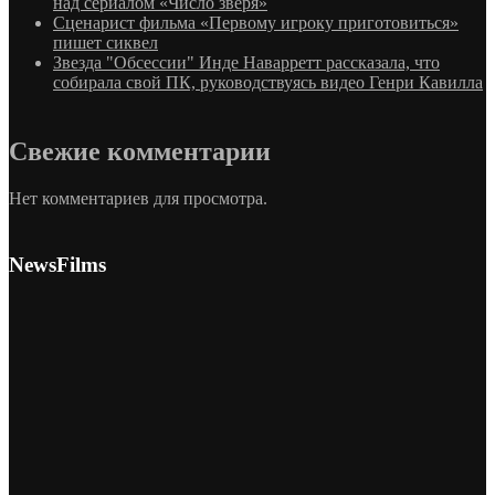
над сериалом «Число зверя»
Сценарист фильма «Первому игроку приготовиться»
пишет сиквел
Звезда "Обсессии" Инде Наварретт рассказала, что
собирала свой ПК, руководствуясь видео Генри Кавилла
Свежие комментарии
Нет комментариев для просмотра.
NewsFilms