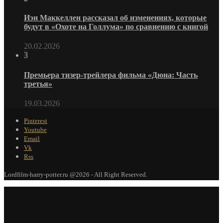
Иэн Маккеллен рассказал об изменениях, которые
будут в «Охоте на Голлума» по сравнению с книгой
20.02.2026
3
Премьера тизер-трейлера фильма «Дюна: Часть
третья»
19.03.2026
Pinterest
Youtube
Email
Vk
Rss
Lordfilm-harry-potter.ru @2026 - All Right Reserved.