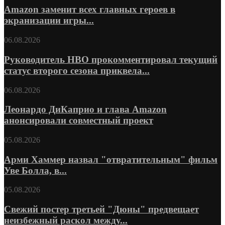
Amazon заменит всех главных героев в
экранизации игры...
06.08.2026
Руководитель HBO прокомментировал текущий
статус второго сезона приквела...
06.08.2026
Леонардо ДиКаприо и глава Amazon
анонсировали совместный проект
05.08.2026
Арми Хаммер назвал "отвратительным" фильм
Уве Болла, в...
05.08.2026
Свежий постер третьей "Дюны" предвещает
неизбежный раскол между...