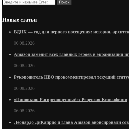
Новые статьи
ВДНХ — гид для первого посещения: история, архитек
06.08.2026
Amazon заменит всех главных героев в экранизации и
06.08.2026
Руководитель HBO прокомментировал текущий статус
06.08.2026
«Пиноккио: Раскрепощенный»: Рецензия Киноафиши
06.08.2026
Леонардо ДиКаприо и глава Amazon анонсировали со