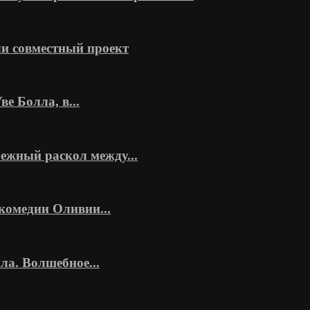
и совместный проект
 Болла, в...
ежный раскол между...
комедии Оливии...
а. Волшебное...