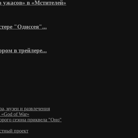
 ужасов» в «Мстителей»
тере "Одиссея"...
ром в трейлере...
а, музеи и развлечения
 «God of War»
рого сезона приквела "Оно"
стный проект