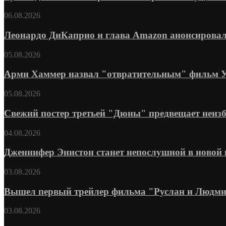
06.08.2026
Леонардо ДиКаприо и глава Amazon анонсировал
05.08.2026
Арми Хаммер назвал "отвратительным" фильм Уве
05.08.2026
Свежий постер третьей "Дюны" предвещает неизб
04.08.2026
Дженнифер Энистон станет непослушной в новой 
03.08.2026
Вышел первый трейлер фильма "Руслан и Людмил
03.08.2026