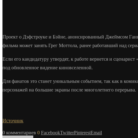
Проект о Дэфстроуке и Бэйне, анонсированный Джеймсом Ганно
фильма может занять Грег Моттола, ранее работавший над сер
Если его кандидатуру утвердят, к работе вернется и сценарис
под обновленное видение киновселенной.
Для фанатов это станет уникальным событием, так как в комик
персонажей на большие экраны после многолетнего перерыва.
Источник
0 комментариев
0
Facebook
Twitter
Pinterest
Email