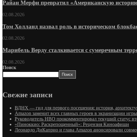
Райан Мерфи превратил «Американскую историю
02.08.2026
Том Холланд назвал роль в историческом блокбас
02.08.2026
Марибель Верду сталкивается с сумеречным терро
02.08.2026
Поиск
Поиск
Свежие записи
ВДНХ — гид для первого посещения: история, архитектур
Amazon заменит всех главных героев в экранизации игры
Руководитель HBO прокомментировал текущий статус вто
«Пиноккио: Раскрепощенный»: Рецензия Киноафиши
Леонардо ДиКаприо и глава Amazon анонсировали совме