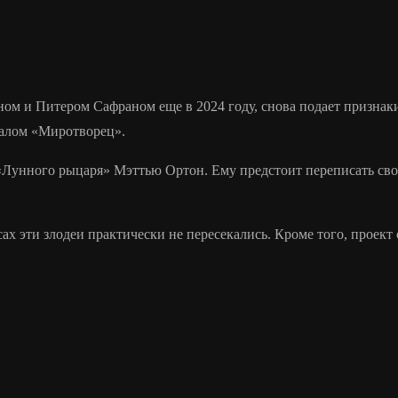
м и Питером Сафраном еще в 2024 году, снова подает признаки
иалом «Миротворец».
т «Лунного рыцаря» Мэттью Ортон. Ему предстоит переписать св
сах эти злодеи практически не пересекались. Кроме того, проек