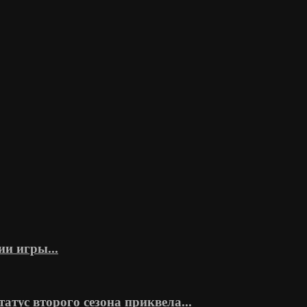
ии игры...
тус второго сезона приквела...