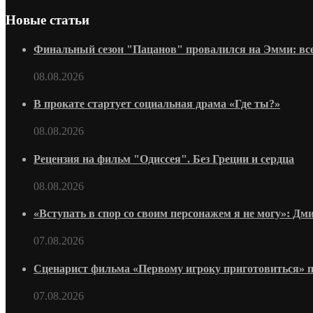
Новые статьи
Финальный сезон "Пацанов" провалился на Эмми: всег
08.08.2026
В прокате стартует социальная драма «Где ты?»
08.08.2026
Рецензия на фильм "Одиссея". Без Греции и сердца
08.08.2026
«Вступать в спор со своим персонажем я не могу»: Д
07.08.2026
Сценарист фильма «Первому игроку приготовиться» 
07.08.2026