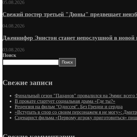
05.08.2026
Свежий постер третьей "Дюны" предвещает неизб
04.08.2026
Дженнифер Энистон станет непослушной в новой 
03.08.2026
Поиск
Поиск
Свежие записи
Финальный сезон "Пацанов" провалился на Эмми: всего 
В прокате стартует социальная драма «Где ты?»
Рецензия на фильм "Одиссея". Без Греции и сердца
«Вступать в спор со своим персонажем я не могу»: Дмит
Сценарист фильма «Первому игроку приготовиться» пиш
Свежие комментарии