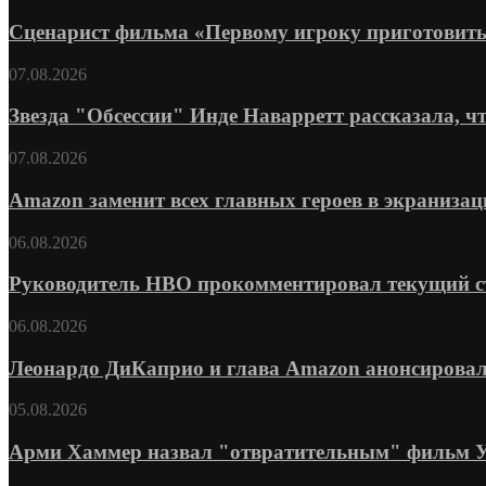
Сценарист фильма «Первому игроку приготовить
07.08.2026
Звезда "Обсессии" Инде Наварретт рассказала, чт
07.08.2026
Amazon заменит всех главных героев в экранизац
06.08.2026
Руководитель HBO прокомментировал текущий ста
06.08.2026
Леонардо ДиКаприо и глава Amazon анонсировал
05.08.2026
Арми Хаммер назвал "отвратительным" фильм Уве