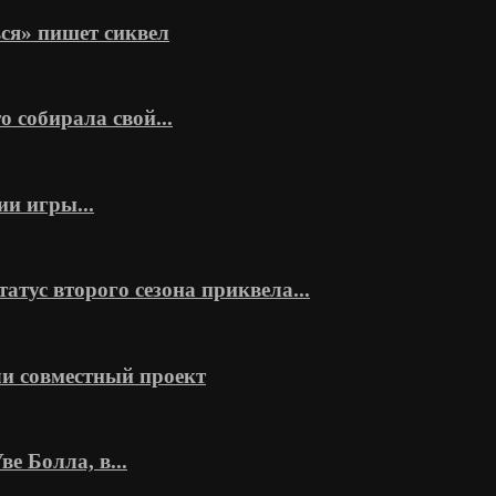
ся» пишет сиквел
о собирала свой...
ии игры...
тус второго сезона приквела...
и совместный проект
 Болла, в...