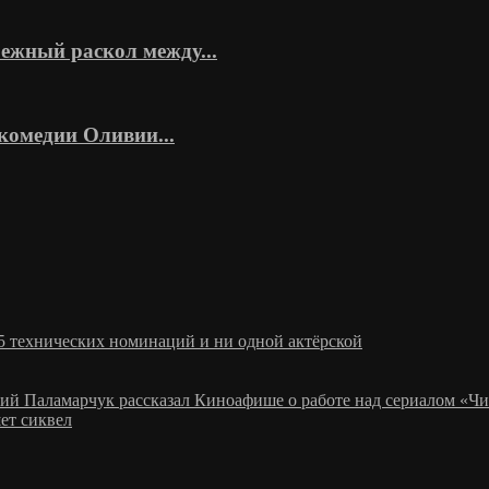
ежный раскол между...
комедии Оливии...
5 технических номинаций и ни одной актёрской
рий Паламарчук рассказал Киноафише о работе над сериалом «Чи
ет сиквел