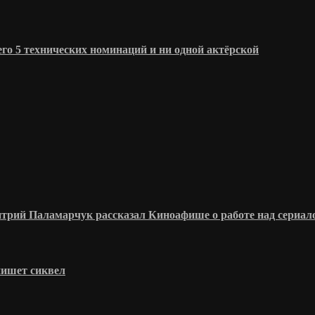
о 5 технических номинаций и ни одной актёрской
митрий Паламарчук рассказал Киноафише о работе над сериал
пишет сиквел