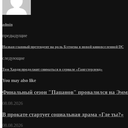
admin
предыдущие
Назван главный претендент на роль Бэтмена в новой киновселенной DC
следующие
Том Харди продолжит сниматься в сериале «Гангстерленд»
You may also like
Финальный сезон "Пацанов" провалился на Эмми: 
08.08.2026
В прокате стартует социальная драма «Где ты?»
08.08.2026