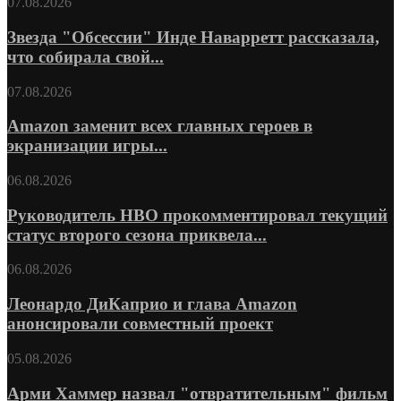
07.08.2026
Звезда "Обсессии" Инде Наварретт рассказала,
что собирала свой...
07.08.2026
Amazon заменит всех главных героев в
экранизации игры...
06.08.2026
Руководитель HBO прокомментировал текущий
статус второго сезона приквела...
06.08.2026
Леонардо ДиКаприо и глава Amazon
анонсировали совместный проект
05.08.2026
Арми Хаммер назвал "отвратительным" фильм