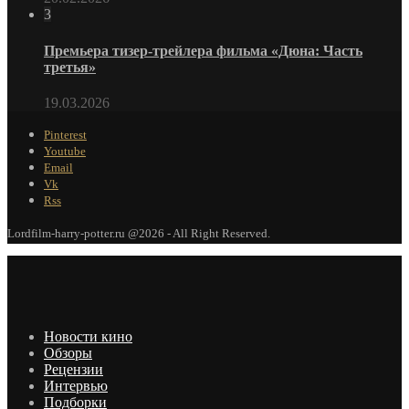
3
Премьера тизер-трейлера фильма «Дюна: Часть
третья»
19.03.2026
Pinterest
Youtube
Email
Vk
Rss
Lordfilm-harry-potter.ru @2026 - All Right Reserved.
Новости кино
Обзоры
Рецензии
Интервью
Подборки