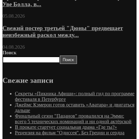
Уве Болла, в...
05.08.2026
Свежий постер третьей "Дюны" предвещает
неизбежный раскол между...
04.08.2026
Поиск
Поиск
Свежие записи
Секреты «Пикника Афиши»: полный гид по программе
фестиваля в Петербурге
Джеймс Кэмерон готов оставить «Аватара» и двигаться
дальше
Финальный сезон "Пацанов" провалился на Эмми:
всего 5 технических номинаций и ни одной актёрской
В прокате стартует социальная драма «Где ты?»
Рецензия на фильм "Одиссея". Без Греции и сердца