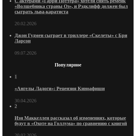
С актерами «Гарри Поттера» хотели снять ремейк
«Волшебника страны Оз», и Рэдклифф должен был
сыграть льва-каратиста
20.02.2026
Джон Гудмен сыграет в триллере «Скелеты» с Бри
Ларсон
09.07.2026
Популярное
1
«Ангелы Ладоги»: Рецензия Киноафиши
30.04.2026
2
Иэн Маккеллен рассказал об изменениях, которые
будут в «Охоте на Голлума» по сравнению с книгой
20.02.2026