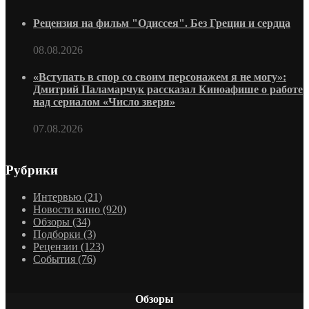
Рецензия на фильм "Одиссея". Без Греции и сердца
08.08.2026
«Вступать в спор со своим персонажем я не могу»:
Дмитрий Паламарчук рассказал Киноафише о работе
над сериалом «Число зверя»
07.08.2026
Рубрики
Интервью
(21)
Новости кино
(920)
Обзоры
(34)
Подборки
(3)
Рецензии
(123)
События
(76)
Обзоры