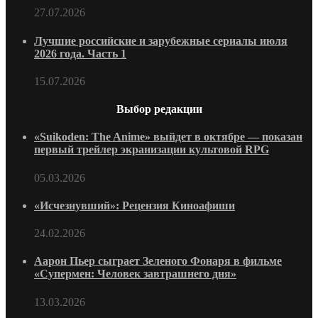
27.07.2026
Лучшие российские и зарубежные сериалы июля
2026 года. Часть 1
15.07.2026
Выбор редакции
«Suikoden: The Anime» выйдет в октябре — показан
первый трейлер экранизации культовой RPG
05.03.2026
«Исчезнувший»: Рецензия Киноафиши
24.02.2026
Аарон Пьер сыграет Зеленого Фонаря в фильме
«Супермен: Человек завтрашнего дня»
13.03.2026