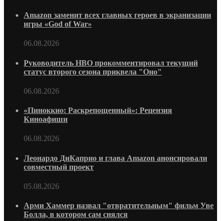
Amazon заменит всех главных героев в экранизации
игры «God of War»
06.08.2026
Руководитель HBO прокомментировал текущий
статус второго сезона приквела "Оно"
06.08.2026
«Пиноккио: Раскрепощенный»: Рецензия
Киноафиши
06.08.2026
Леонардо ДиКаприо и глава Amazon анонсировали
совместный проект
05.08.2026
Арми Хаммер назвал "отвратительным" фильм Уве
Болла, в котором сам снялся