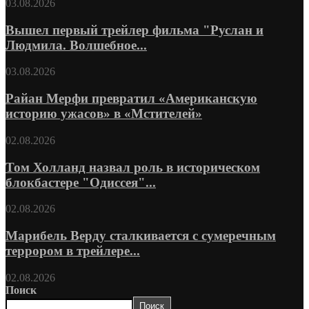
03.08.2026
Вышел первый трейлер фильма "Руслан и
Людмила. Волшебное...
03.08.2026
Райан Мерфи превратил «Американскую
историю ужасов» в «Мстителей»
02.08.2026
Том Холланд назвал роль в историческом
блокбастере "Одиссея"...
02.08.2026
Марибель Верду сталкивается с сумеречным
террором в трейлере...
02.08.2026
Поиск
Поиск