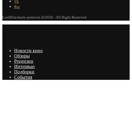
Vk
Rss
Lordfilm-harry-potter.ru @2026 - All Right Reserved.
Новости кино
Обзоры
Рецензии
Интервью
Подборки
События