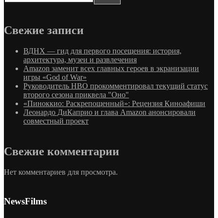
Свежие записи
ВДНХ — гид для первого посещения: история,
архитектура, музеи и развлечения
Amazon заменит всех главных героев в экранизации
игры «God of War»
Руководитель HBO прокомментировал текущий статус
второго сезона приквела "Оно"
«Пиноккио: Раскрепощенный»: Рецензия Киноафиши
Леонардо ДиКаприо и глава Amazon анонсировали
совместный проект
Свежие комментарии
Нет комментариев для просмотра.
NewsFilms