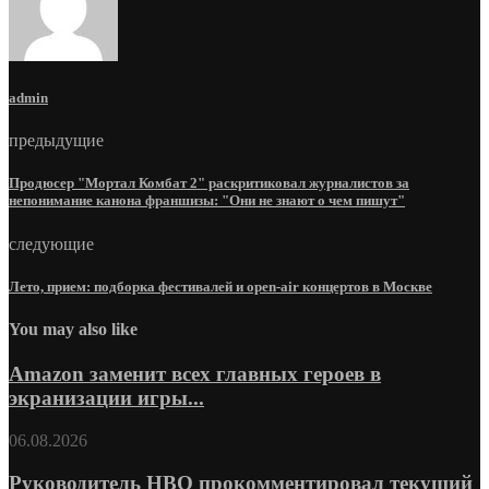
admin
предыдущие
Продюсер "Мортал Комбат 2" раскритиковал журналистов за
непонимание канона франшизы: "Они не знают о чем пишут"
следующие
Лето, прием: подборка фестивалей и open-air концертов в Москве
You may also like
Amazon заменит всех главных героев в
экранизации игры...
06.08.2026
Руководитель HBO прокомментировал текущий