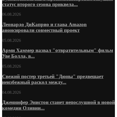
статус второго сезона приквела...
06.08.2026
Леонардо ДиКаприо и глава Amazon
анонсировали совместный проект
05.08.2026
Арми Хаммер назвал "отвратительным" фильм
Уве Болла, в...
05.08.2026
Свежий постер третьей "Дюны" предвещает
неизбежный раскол между...
04.08.2026
Дженнифер Энистон станет непослушной в новой
комедии Оливии...