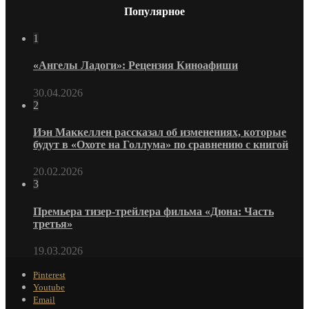
Популярное
1
«Ангелы Ладоги»: Рецензия Киноафиши
30.04.2026
2
Иэн Маккеллен рассказал об изменениях, которые
будут в «Охоте на Голлума» по сравнению с книгой
20.02.2026
3
Премьера тизер-трейлера фильма «Дюна: Часть
третья»
19.03.2026
Pinterest
Youtube
Email