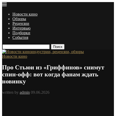
Новости кино
Обзоры
Рецензии
Интервью
Подборки
События
Поиск
Новости кино
Про Стьюи из «Гриффинов» снимут
спин-офф: вот когда фанам ждать
новинку
written by
admin
09.06.2026