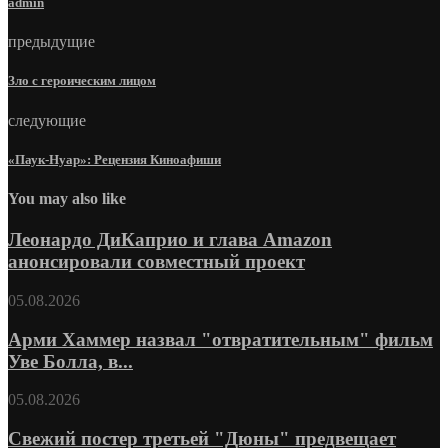
admin
предыдущие
Зло с героическим лицом
следующие
«Паук-Нуар»: Рецензия Киноафиши
You may also like
Леонардо ДиКаприо и глава Amazon
анонсировали совместный проект
05.08.2026
Арми Хаммер назвал "отвратительным" фильм
Уве Болла, в...
05.08.2026
Свежий постер третьей "Дюны" предвещает