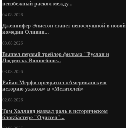
неизбежный раскол между...
04.08.2026
Дженнифер Энистон станет непослушной в новой
комедии Оливии...
03.08.2026
Вышел первый трейлер фильма "Руслан и
Людмила. Волшебное...
03.08.2026
Райан Мерфи превратил «Американскую
историю ужасов» в «Мстителей»
02.08.2026
Том Холланд назвал роль в историческом
блокбастере "Одиссея"...