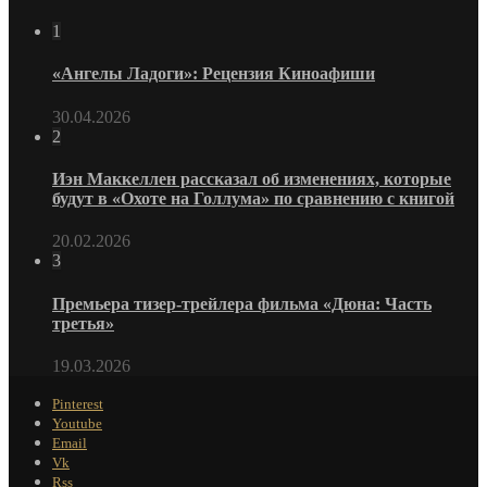
1
«Ангелы Ладоги»: Рецензия Киноафиши
30.04.2026
2
Иэн Маккеллен рассказал об изменениях, которые
будут в «Охоте на Голлума» по сравнению с книгой
20.02.2026
3
Премьера тизер-трейлера фильма «Дюна: Часть
третья»
19.03.2026
Pinterest
Youtube
Email
Vk
Rss