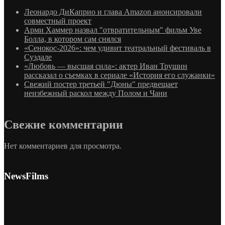
Леонардо ДиКаприо и глава Amazon анонсировали
совместный проект
Арми Хаммер назвал "отвратительным" фильм Уве
Болла, в котором сам снялся
«Сенокос-2026»: чем удивит театральный фестиваль в
Суздале
«Любовь — высшая сила»: актер Иван Трушин
рассказал о съемках в сериале «История его служанки»
Свежий постер третьей "Дюны" предвещает
неизбежный раскол между Полом и Чани
Свежие комментарии
Нет комментариев для просмотра.
NewsFilms