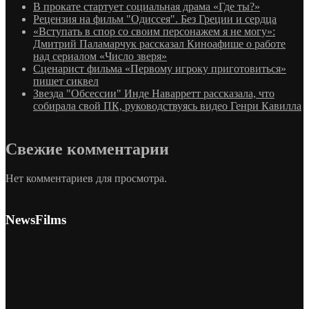
В прокате стартует социальная драма «Где ты?»
Рецензия на фильм "Одиссея". Без Греции и сердца
«Вступать в спор со своим персонажем я не могу»:
Дмитрий Паламарчук рассказал Киноафише о работе
над сериалом «Число зверя»
Сценарист фильма «Первому игроку приготовиться»
пишет сиквел
Звезда "Обсессии" Инде Наварретт рассказала, что
собирала свой ПК, руководствуясь видео Генри Кавилла
Свежие комментарии
Нет комментариев для просмотра.
NewsFilms