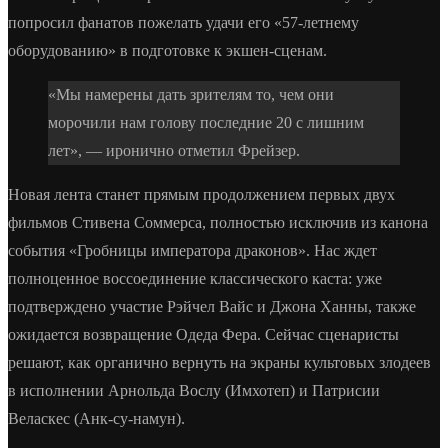
попросил фанатов пожелать удачи его «57-летнему
оборудованию» в подготовке к экшен-сценам.
«Мы намерены дать зрителям то, чем они
морочили нам голову последние 20 с лишним
лет», — иронично отметил Фрейзер.
Новая лента станет прямым продолжением первых двух
фильмов Стивена Соммерса, полностью исключив из канона
события «Гробницы императора драконов». Нас ждет
полноценное воссоединение классического каста: уже
подтверждено участие Рэйчел Вайс и Джона Ханны, также
ожидается возвращение Одеда Фера. Сейчас сценаристы
решают, как органично вернуть на экраны культовых злодеев
в исполнении Арнольда Вослу (Имхотеп) и Патрисии
Веласкес (Анк-су-намун).