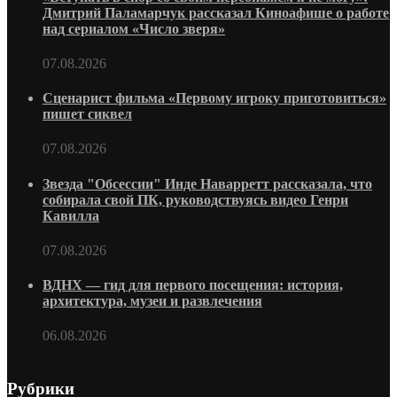
Дмитрий Паламарчук рассказал Киноафише о работе
над сериалом «Число зверя»
07.08.2026
Сценарист фильма «Первому игроку приготовиться»
пишет сиквел
07.08.2026
Звезда "Обсессии" Инде Наварретт рассказала, что
собирала свой ПК, руководствуясь видео Генри
Кавилла
07.08.2026
ВДНХ — гид для первого посещения: история,
архитектура, музеи и развлечения
06.08.2026
Рубрики