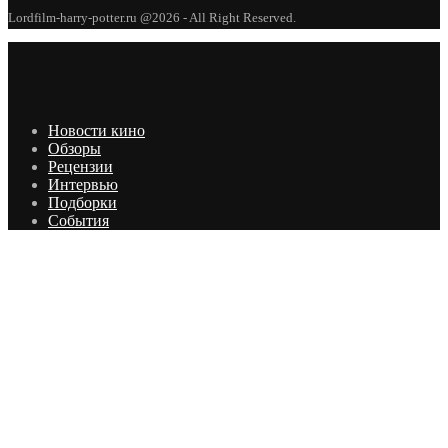
Lordfilm-harry-potter.ru @2026 - All Right Reserved.
Новости кино
Обзоры
Рецензии
Интервью
Подборки
События