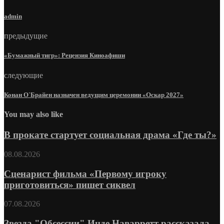
admin
предыдущие
«Бумажный тигр»: Рецензия Киноафиши
следующие
Конан О`Брайен назначен ведущим церемонии «Оскар 2027»
You may also like
В прокате стартует социальная драма «Где ты?»
08.08.2026
Сценарист фильма «Первому игроку
приготовиться» пишет сиквел
07.08.2026
Звезда "Обсессии" Инде Наварретт рассказала,