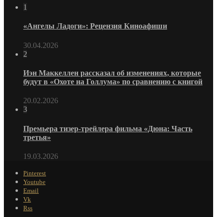
1
«Ангелы Ладоги»: Рецензия Киноафиши
30.04.2026
2
Иэн Маккеллен рассказал об изменениях, которые
будут в «Охоте на Голлума» по сравнению с книгой
20.02.2026
3
Премьера тизер-трейлера фильма «Дюна: Часть
третья»
19.03.2026
Pinterest
Youtube
Email
Vk
Rss