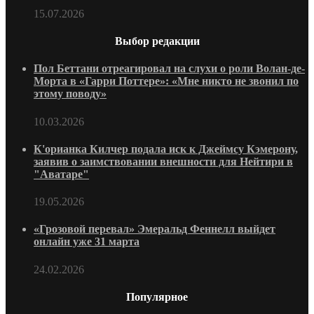
15.07.2026
Выбор редакции
Пол Беттани отреагировал на слухи о роли Волан-де-
Морта в «Гарри Поттере»: «Мне никто не звонил по
этому поводу»
10.03.2026
К'орианка Килчер подала иск к Джеймсу Кэмерону,
заявив о заимствовании внешности для Нейтири в
"Аватаре"
19.05.2026
«Грозовой перевал» Эмеральд Феннелл выйдет
онлайн уже 31 марта
24.02.2026
Популярное