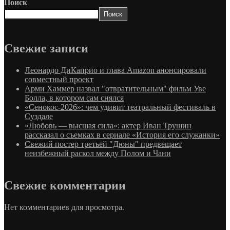
Поиск
Поиск
Свежие записи
Леонардо ДиКаприо и глава Amazon анонсировали
совместный проект
Арми Хаммер назвал "отвратительным" фильм Уве
Болла, в котором сам снялся
«Сенокос-2026»: чем удивит театральный фестиваль в
Суздале
«Любовь — высшая сила»: актер Иван Трушин
рассказал о съемках в сериале «История его служанки»
Свежий постер третьей "Дюны" предвещает
неизбежный раскол между Полом и Чани
Свежие комментарии
Нет комментариев для просмотра.