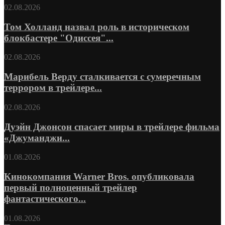
02.08.2026
Том Холланд назвал роль в историческом
блокбастере "Одиссея"...
02.08.2026
Марибель Верду сталкивается с сумеречным
террором в трейлере...
02.08.2026
Дуэйн Джонсон спасает миры в трейлере фильма
«Джуманджи...
01.08.2026
Кинокомпания Warner Bros. опубликовала
первый полноценный трейлер
фантастического...
01.08.2026