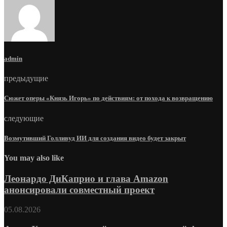
admin
предыдущие
Сюжет оперы «Князь Игорь» по действиям: от похода к возвращению
следующие
Возмутивший Голливуд ИИ для создания видео будет закрыт
You may also like
Леонардо ДиКаприо и глава Amazon
анонсировали совместный проект
05.08.2026