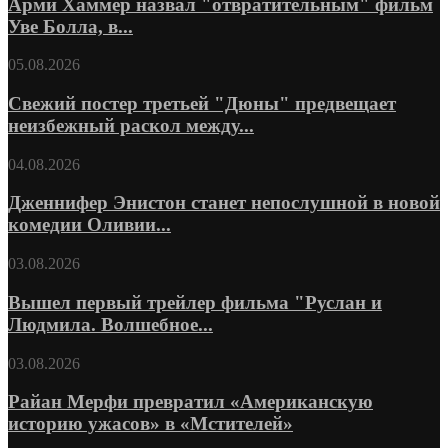
Арми Хаммер назвал "отвратительным" фильм
Уве Болла, в...
05.08.2026
Свежий постер третьей "Дюны" предвещает
неизбежный раскол между...
04.08.2026
Дженнифер Энистон станет непослушной в новой
комедии Оливии...
03.08.2026
Вышел первый трейлер фильма "Руслан и
Людмила. Волшебное...
03.08.2026
Райан Мерфи превратил «Американскую
историю ужасов» в «Мстителей»