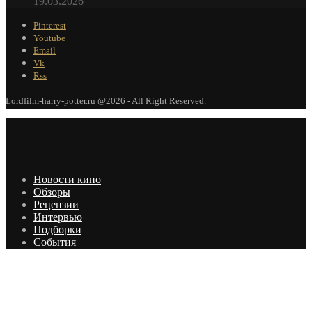
19.03.2026
Pinterest
Youtube
Email
Vk
Rss
Lordfilm-harry-potter.ru @2026 - All Right Reserved.
Новости кино
Обзоры
Рецензии
Интервью
Подборки
События