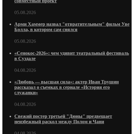
совместный проект
05.08.2026
Арми Хаммер назвал "отвратительным" фильм Уве
Болла, в котором сам снялся
05.08.2026
«Сенокос-2026»: чем удивит театральный фестиваль
в Суздале
04.08.2026
«Любовь — высшая сила»: актер Иван Трушин
рассказал о съемках в сериале «История его
служанки»
04.08.2026
Свежий постер третьей "Дюны" предвещает
неизбежный раскол между Полом и Чани
04.08.2026