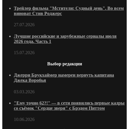
Трейлер фильма "Мстители: Судный день". Во всем
виноват Стив Роджерс
27.07.2026
Лучшие российские и зарубежные сериалы июля
2026 года. Часть 1
15.07.2026
Выбор редакции
Джерри Брукхаймер намерен вернуть капитана
Джека Воробья
03.03.2026
"Ему точно 62?!" — в сети появились первые кадры
со съёмок "Сердце зверя" с Брэдом Питтом
10.06.2026