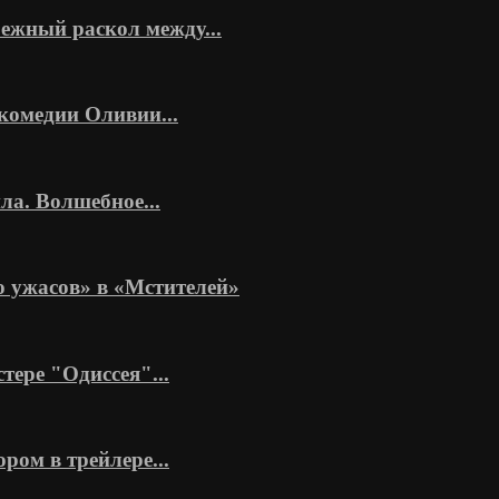
ежный раскол между...
комедии Оливии...
а. Волшебное...
 ужасов» в «Мстителей»
тере "Одиссея"...
ром в трейлере...