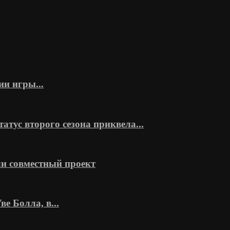
ии игры...
тус второго сезона приквела...
и совместный проект
 Болла, в...