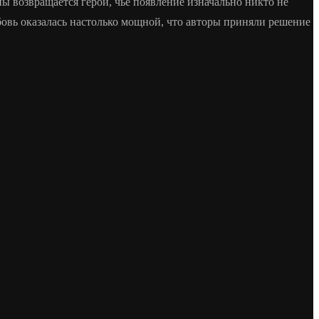
ы возвращается герой, чье появление изначально никто не
овь оказалась настолько мощной, что авторы приняли решение