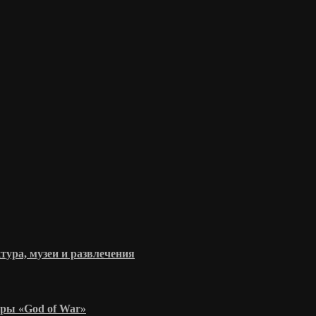
тура, музеи и развлечения
гры «God of War»