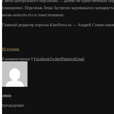
Смена центрального персонажа — далеко не единственный сюрп
планировал. Персонаж Леша Застрелю задумывался сценаристам
вновь вписать его в повествование.
Главный редактор портала KinoNews.ru — Андрей Станиславо
Источник
0 комментариев
0
Facebook
Twitter
Pinterest
Email
admin
предыдущие