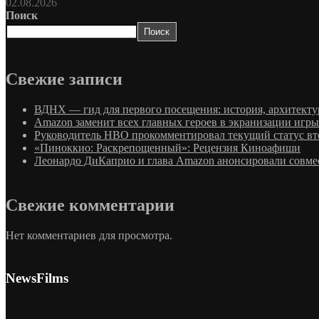
02.08.2026
Поиск
Поиск
Свежие записи
ВДНХ — гид для первого посещения: история, архитектур
Amazon заменит всех главных героев в экранизации игры
Руководитель HBO прокомментировал текущий статус вто
«Пиноккио: Раскрепощенный»: Рецензия Киноафиши
Леонардо ДиКаприо и глава Amazon анонсировали совме
Свежие комментарии
Нет комментариев для просмотра.
NewsFilms