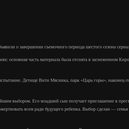
бъявили о завершении съемочного периода шестого сезона сери
циях: основная часть материала была отснята в заснеженном Кир
спытание. Детище Вити Мясника, парк «Царь горы», наконец-то
елейшим выбором. Его младший сын получает приглашение в пре
ожертвовать всем ради будущего ребенка. Выбор сделан — семья