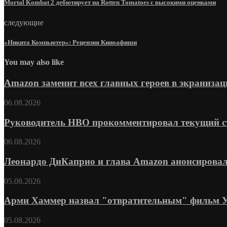
Mortal Kombat 2 дебютирует на Rotten Tomatoes с высокими оценками
следующие
«Никита Компьютер»: Рецензия Киноафиши
You may also like
Amazon заменит всех главных героев в экранизац
06.08.2026
Руководитель HBO прокомментировал текущий ста
06.08.2026
Леонардо ДиКаприо и глава Amazon анонсировал
05.08.2026
Арми Хаммер назвал "отвратительным" фильм Уве
05.08.2026