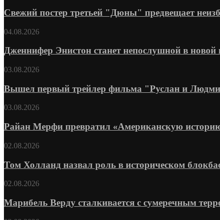
Свежий постер третьей "Дюны" предвещает неизб
04.08.2026
Дженнифер Энистон станет непослушной в новой 
03.08.2026
Вышел первый трейлер фильма "Руслан и Людмил
03.08.2026
Райан Мерфи превратил «Американскую историю
02.08.2026
Том Холланд назвал роль в историческом блокбас
02.08.2026
Марибель Верду сталкивается с сумеречным терро