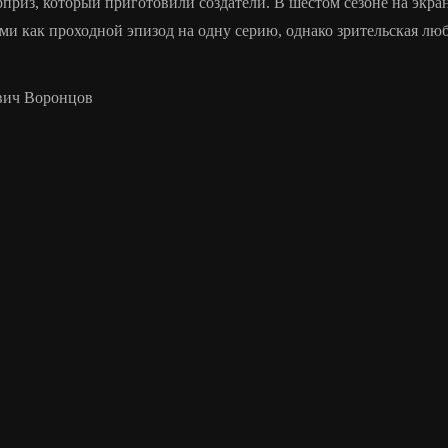
риз, который приготовили создатели. В шестом сезоне на экран
и как проходной эпизод на одну серию, однако зрительская люб
вич Воронцов