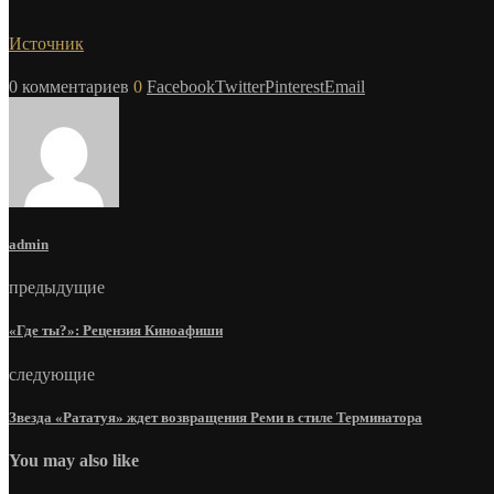
Источник
0 комментариев
0
Facebook
Twitter
Pinterest
Email
admin
предыдущие
«Где ты?»: Рецензия Киноафиши
следующие
Звезда «Рататуя» ждет возвращения Реми в стиле Терминатора
You may also like