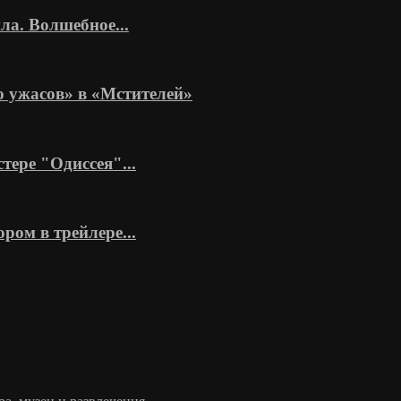
а. Волшебное...
 ужасов» в «Мстителей»
тере "Одиссея"...
ром в трейлере...