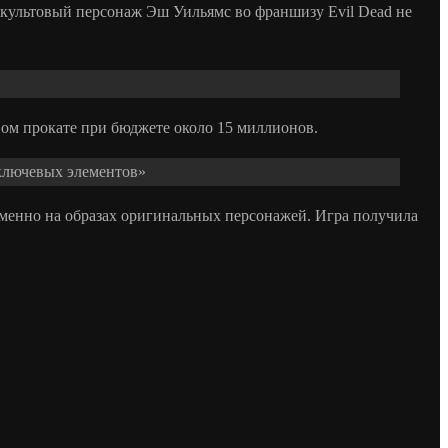
о культовый персонаж Эш Уильямс во франшизу Evil Dead не
вом прокате при бюджете около 15 миллионов.
х ключевых элементов»
я именно на образах оригинальных персонажей. Игра получила