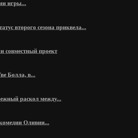
ии игры...
тус второго сезона приквела...
и совместный проект
 Болла, в...
ежный раскол между...
комедии Оливии...