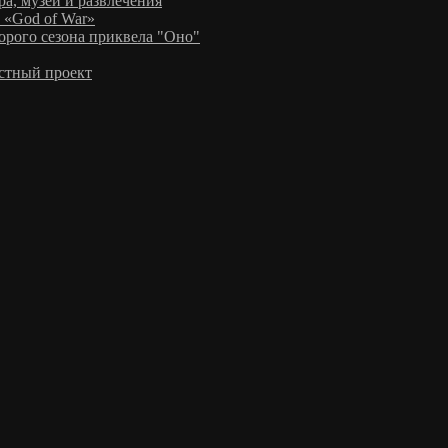
а, музеи и развлечения
 «God of War»
рого сезона приквела "Оно"
стный проект