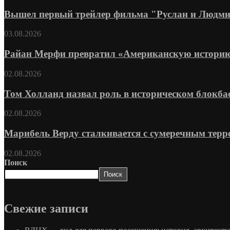
Вышел первый трейлер фильма "Руслан и Людмил
03.08.2026
Райан Мерфи превратил «Американскую историю
02.08.2026
Том Холланд назвал роль в историческом блокбас
02.08.2026
Марибель Верду сталкивается с сумеречным терро
02.08.2026
Поиск
Поиск
Свежие записи