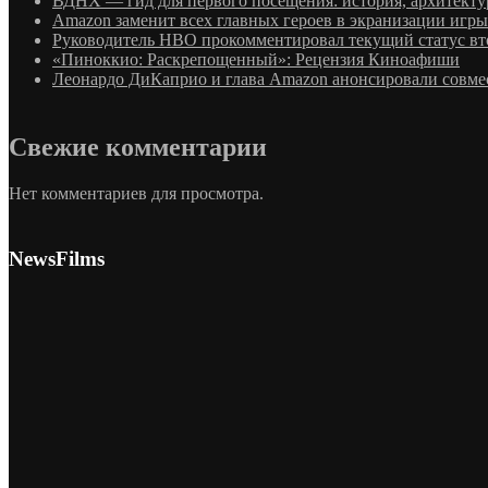
ВДНХ — гид для первого посещения: история, архитектур
Amazon заменит всех главных героев в экранизации игры
Руководитель HBO прокомментировал текущий статус вто
«Пиноккио: Раскрепощенный»: Рецензия Киноафиши
Леонардо ДиКаприо и глава Amazon анонсировали совме
Свежие комментарии
Нет комментариев для просмотра.
NewsFilms