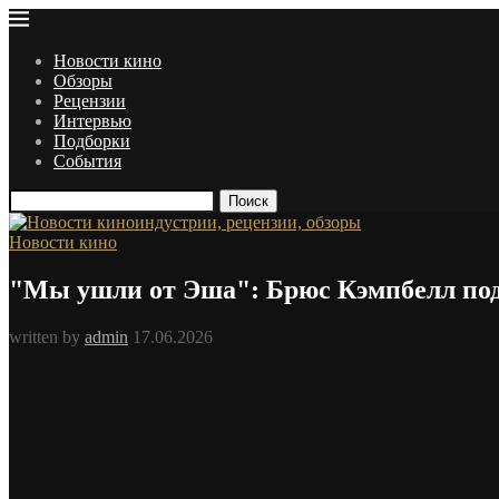
Новости кино
Обзоры
Рецензии
Интервью
Подборки
События
Поиск
Новости кино
"Мы ушли от Эша": Брюс Кэмпбелл под
written by
admin
17.06.2026