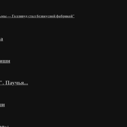
ьмы — Голливуд стал безвкусной фабрикой"
ца
фиши
. Паучья...
ши
»:...