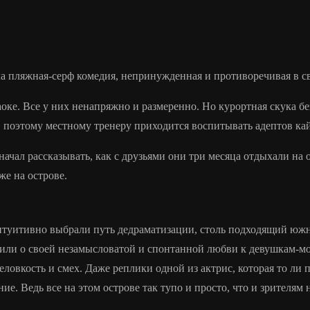
а пляжная-серф комедия, непринужденная и противоречивая в св
аоке. Все у них ненапряжно и размеренно. Но курортная скука бе
, поэтому местному тренеру приходится воспитывать адептов к
ал рассказывать, как с друзьями они три месяца отдыхали на ос
же на острове.
туитивно выбрали путь дедраматизации, столь подходящий южном
м или о своей незамысловатой и спонтанной любви к девушкам-м
ловкость и смех. Даже реплики одной из актрис, которая то ли п
е. Ведь все на этом острове так тупо и просто, что и зрителям 