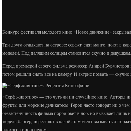
Конкурс фестиваля молодого кино «Новое движение» закрывал
Три друга отдыхают на острове: серфят, едят манго, поют в кар
моделей. Под палящим солнцем становится скучно и девушкам
Перед премьерой своего фильма режиссер Андрей Бурмистров нач
потом решили снять все на камеру. И актрис позвать — скучно 
«Серф животное» — это чуть ли ни случайное кино. Авторы ин
фрукты или морские деликатесы. Герои часто говорят ни о че
беззастенчивость фильма порой бьет в лоб, но вызывает лишь не
модель-блогер, перестают в какой-то момент вызывать отторжени
плохого кино в целом.