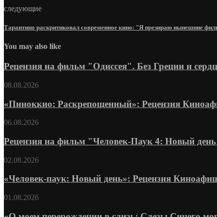
следующие
Тарантино раскритиковал современное кино: "Я презираю нынешние фил
You may also like
Рецензия на фильм "Одиссея". Без Греции и серд
08.08.2026
«Пиноккио: Раскрепощенный»: Рецензия Киноа
06.08.2026
Рецензия на фильм "Человек-Паук 4: Новый день"
02.08.2026
«Человек-паук: Новый день»: Рецензия Киноафи
01.08.2026
«О моем перерождении в слизь: Слезы Синего моря