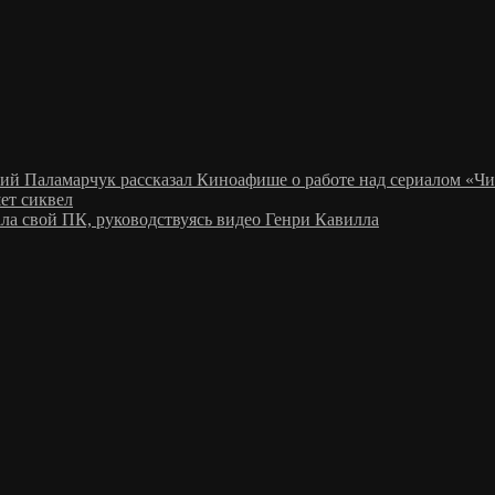
рий Паламарчук рассказал Киноафише о работе над сериалом «Чи
ет сиквел
ала свой ПК, руководствуясь видео Генри Кавилла