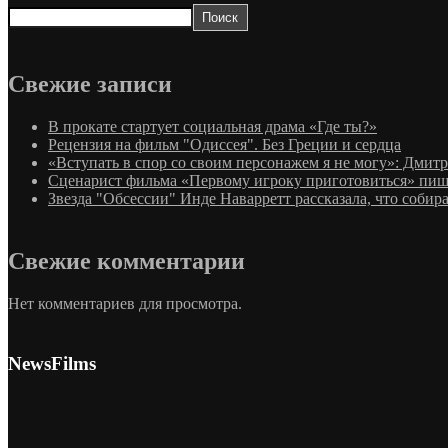
Поиск
Свежие записи
В прокате стартует социальная драма «Где ты?»
Рецензия на фильм "Одиссея". Без Греции и сердца
«Вступать в спор со своим персонажем я не могу»: Дмит
Сценарист фильма «Первому игроку приготовиться» пиш
Звезда "Обсессии" Инде Наварретт рассказала, что собир
Свежие комментарии
Нет комментариев для просмотра.
NewsFilms