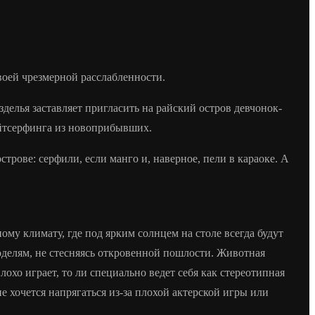
оей чрезмерной расслабленности.
зделья заставляет пригласить на райский остров девчонок-
айтсерфинга из новоприбывших.
трове: серфили, если манго и, наверное, пели в караоке. А
у климату, где под ярким солнцем на столе всегда будут
оделям, не стесняясь откровенной пошлости. Животная
лохо играет, то ли специально ведет себя как стереотипная
не хочется напрягаться из-за плохой актерской игры или