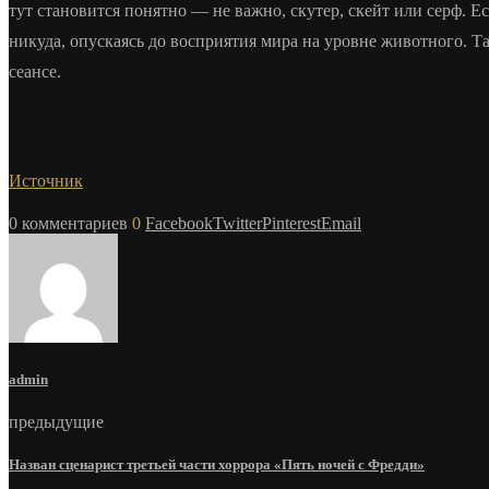
тут становится понятно — не важно, скутер, скейт или серф. Е
никуда, опускаясь до восприятия мира на уровне животного. Та
сеансе.
Источник
0 комментариев
0
Facebook
Twitter
Pinterest
Email
admin
предыдущие
Назван сценарист третьей части хоррора «Пять ночей с Фредди»