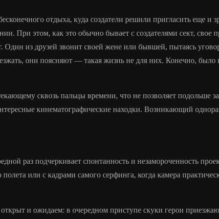
и бесконечного отдыха, куда создатели решили пригласить еще и 
ии. При этом, как это обычно бывает с создателями сект, свое п
ет. Один из друзей звонит своей жене или бывшей, пытаясь уговор
зжать, они поясняют — такая жизнь не для них. Конечно, было в
екающему сквозь пальцы времени, что не позволяет подольше зад
интересные кинематографические находки. Возникающий однораз
едной раз подчеркивает спонтанность и незамороченность проек
полета или с кадрами самого серфинга, когда камера практическ
ткрыт и ожидаем: в очередном приступе скуки герои приезжают 