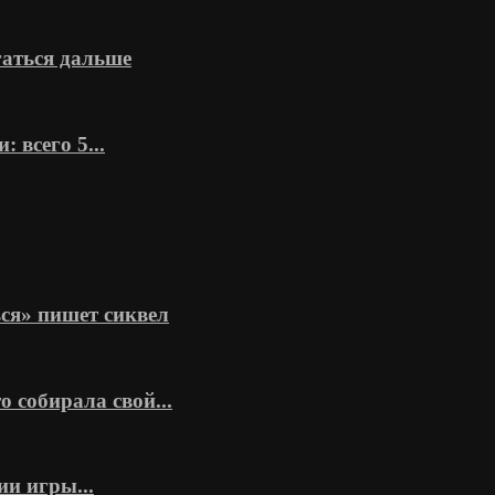
гаться дальше
всего 5...
ся» пишет сиквел
о собирала свой...
ии игры...