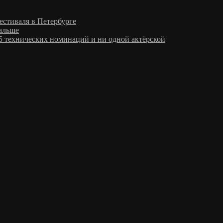
стиваля в Петербурге
дальше
5 технических номинаций и ни одной актёрской