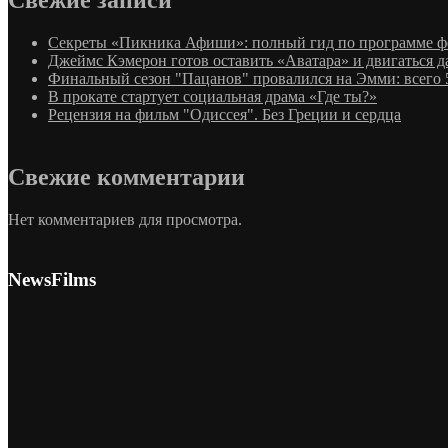
Секреты «Пикника Афиши»: полный гид по программе фе
Джеймс Кэмерон готов оставить «Аватара» и двигаться 
Финальный сезон "Пацанов" провалился на Эмми: всего 
В прокате стартует социальная драма «Где ты?»
Рецензия на фильм "Одиссея". Без Греции и сердца
Свежие комментарии
Нет комментариев для просмотра.
NewsFilms