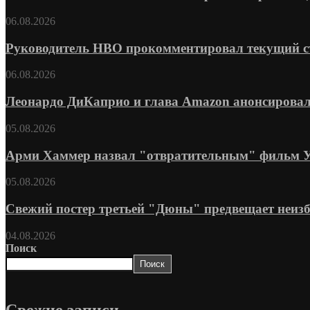
06.08.2026
Руководитель HBO прокомментировал текущий ста
06.08.2026
Леонардо ДиКаприо и глава Amazon анонсировал
05.08.2026
Арми Хаммер назвал "отвратительным" фильм Уве
05.08.2026
Свежий постер третьей "Дюны" предвещает неизб
04.08.2026
Поиск
Поиск
Свежие записи