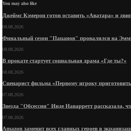
You may also like
Джеймс Кэмерон готов оставить «Аватара» и дви
08.08.2026
Финальный сезон "Пацанов" провалился на Эмми: 
08.08.2026
В прокате стартует социальная драма «Где ты?»
08.08.2026
Сценарист фильма «Первому игроку приготовить
07.08.2026
Звезда "Обсессии" Инде Наварретт рассказала, чт
07.08.2026
Amazon заменит всех главных героев в экранизац