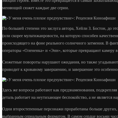
эмоций героев. Вместе это превращается в самый захватываю
меняющий сюжет каждые две серии.
По большей степени это заслуга автора, Хейли З. Бостон, до
(или скорее мультижанровости, на которую способен качестве
происходящего на фоне реального солнечного затмения. В фан
операторы «Олененка» и «Энн», которые превращают камеру в 
Сюжетные повороты нарушают ожидания, но также угадываются
приводит к кровавому завершению, и завершение это особенно 
Здесь же вопросы работают как предзнаменования, подкрепляя 
деталь работает на неутихающее беспокойство, а не является н
Одни второстепенные персонажи проработаны больше других, н
выбранным сериальным форматом. В самом сердце восьми часов