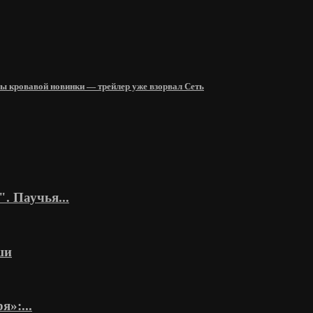
ры кровавой новинки — трейлер уже взорвал Сеть
. Паучья...
ши
»:...