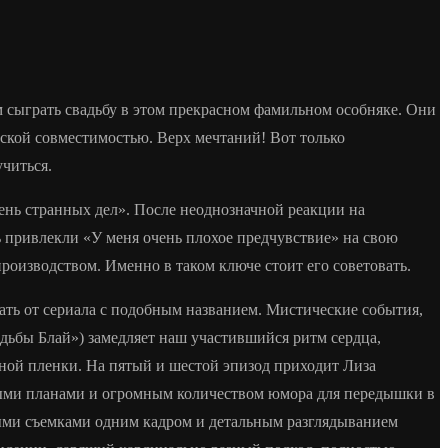
ем сыграть свадьбу в этом прекрасном фамильном особняке. Они
еской совместимостью. Верх мечтаний! Вот только
учиться.
ень странных дел». После неоднозначной реакции на
ь привлекли «У меня очень плохое предчувствие» на свою
производством. Именно в таком ключе стоит его советовать.
ть от сериала с подобным названием. Мистические события,
дьбы Блай») замедляет наш участившийся ритм сердца,
ной пленки. На пятый и шестой эпизод приходит Лиза
ными планами и огромным количеством юмора для передышки в
ными съемками одним кадром и детальным разглядыванием