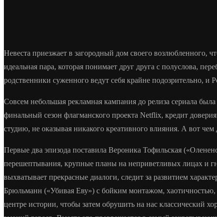
Невеста приезжает в загородный дом своего возлюбленного, чт
идеальная пара, которая понимает друг друга с полуслова, пе
родственники суженного ведут себя крайне подозрительно, и Р
Совсем небольшая рекламная кампания до релиза сериала была
финальный сезон флагманского проекта Netflix, кредит довери
студию, не оказывая никакого креативного влияния. А вот чем
Первые два эпизода поставила Вероника Тофильская («Оленено
перешептывания, крупные планы на неприветливых лицах и гн
выхватывает прекрасные диалоги, следит за развитием характ
Брюльманн («Убивая Еву») с бойким монтажом, хаотичностью,
центре истории, чтобы затем обрушить на нас классический х