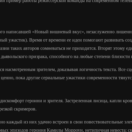
щий пример работы режиссерской команды на современном телев
 этого написавшей «Новый вишневый вкус», незаслуженно лишен
нный ужастик). Время от времени ее идеи помогают развивать с
тазии таких авторов сомневаться не приходится. Вторят этому 
дьявольского призрака, способного на любые степени близости
 насмотренным зрителем, доказывая логичность текста. Все сц
ценно, пока другие сериальные ужастики современности тянутся 
дискомфорт героини и зрителя. Застреленная лисица, капли кро
арезкой скримеров.
о каждый из них удачно встроен в свои повествовательные эле
ых эпизодов героиня Камилы Морроун, нетипичная невеста: скве