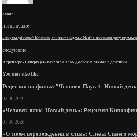
admin
предыдущие
«Акулы-убийцы? Конечно, мы такое ждем»: Netflix назначил дату премье
следующие
В трейлере «Супергерл» показали Лобо Джейсона Момоа в действии
You may also like
Рецензия на фильм "Человек-Паук 4: Новый день"
02.08.2026
«Человек-паук: Новый день»: Рецензия Киноафи
01.08.2026
«О моем перерождении в слизь: Слезы Синего моря