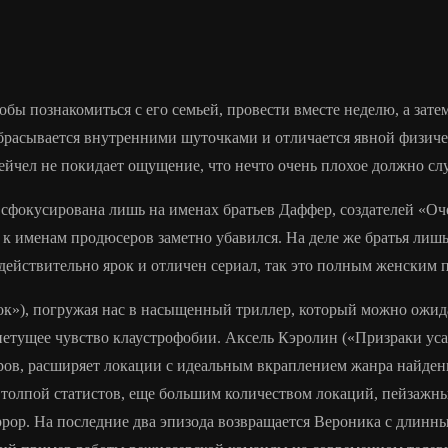
обы познакомиться с его семьей, провести вместе неделю, а зат
ребрасывается внутренними шуточками и отличается явной физич
ейчел не покидает ощущение, что нечто очень плохое должно сл
 сфокусирована лишь на именах братьев Даффер, создателей «Оч
я к именам продюсеров заметно убавился. На деле же братья лиш
 действительно ярок и отличен сериал, так это полным женским 
к»), погружая нас в насыщенный триллер, который можно ожида
етущее чувство клаустрофобии. Аксель Кэролин («Призраки уса
еров, расширяет локации с идеальным вкраплением жанра найден
 толпой статистов, еще большим количеством локаций, пейзаж
оррор. На последние два эпизода возвращается Вероника с длин