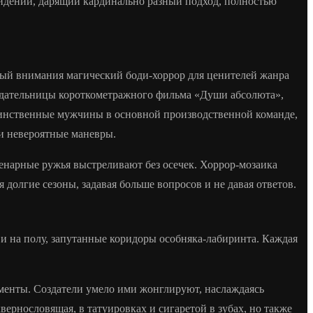
идении, дарящий кардинально разный подход, полностью
ный внимания магический боди-хоррор для ценителей жанра
оздательницы короткометражного фильма «Души абсолюта»,
единственные мужчины в основной производственной команде,
 и невероятные маневры.
енарные ружья выстреливают без осечек. Хоррор-мозаика
долгие сезоны, задавая больше вопросов и не давая ответов.
ви на полу, запутанные коридоры особняка-лабиринта. Каждая
менты. Создатели умело ими жонглируют, наслаждаясь
рнословящая, в татуировках и сигаретой в зубах, но также