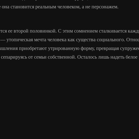
е она становится реальным человеком, а не персонажем.
ется ее второй половинкой. С этим сомнением сталкивается каж
 — утопическая мечта человека как существа социального. Отнош
мышления приобретают утрированную форму, превращая супружес
епарируясь от семьи собственной. Осталось лишь надеть белое 