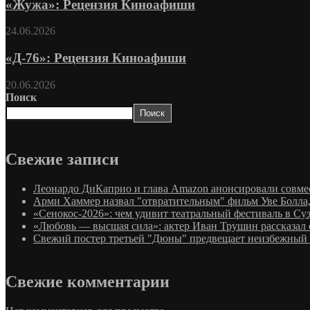
«Жужа»: Рецензия Киноафиши
24.06.2026
«Д-76»: Рецензия Киноафиши
20.06.2026
Поиск
Поиск
Свежие записи
Леонардо ДиКаприо и глава Amazon анонсировали совме
Арми Хаммер назвал "отвратительным" фильм Уве Болла, 
«Сенокос-2026»: чем удивит театральный фестиваль в Су
«Любовь — высшая сила»: актер Иван Трушин рассказал о
Свежий постер третьей "Дюны" предвещает неизбежный 
Свежие комментарии