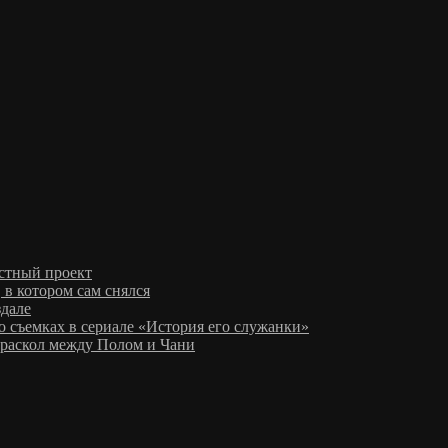
стный проект
в котором сам снялся
здале
 съемках в сериале «История его служанки»
раскол между Полом и Чани