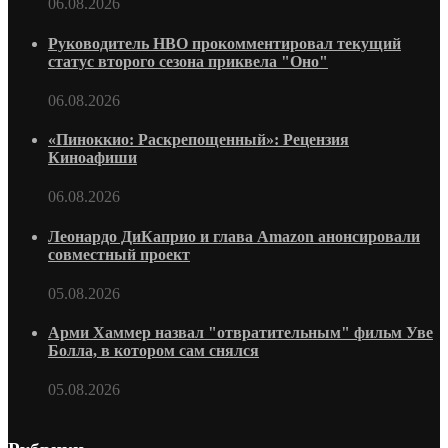
06.08.2026
Руководитель HBO прокомментировал текущий
статус второго сезона приквела "Оно"
06.08.2026
«Пиноккио: Раскрепощенный»: Рецензия
Киноафиши
06.08.2026
Леонардо ДиКаприо и глава Amazon анонсировали
совместный проект
05.08.2026
Арми Хаммер назвал "отвратительным" фильм Уве
Болла, в котором сам снялся
05.08.2026