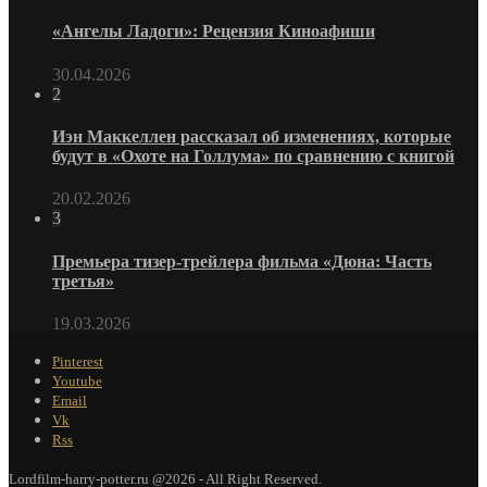
«Ангелы Ладоги»: Рецензия Киноафиши
30.04.2026
2
Иэн Маккеллен рассказал об изменениях, которые
будут в «Охоте на Голлума» по сравнению с книгой
20.02.2026
3
Премьера тизер-трейлера фильма «Дюна: Часть
третья»
19.03.2026
Pinterest
Youtube
Email
Vk
Rss
Lordfilm-harry-potter.ru @2026 - All Right Reserved.