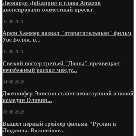
Леонардо ДиКаприо и глава Amazon
анонсировали совместный проект
05.08.2026
Арми Хаммер назвал "отвратительным" фильм
Уве Болла, в...
05.08.2026
Свежий постер третьей "Дюны" предвещает
неизбежный раскол между...
04.08.2026
Дженнифер Энистон станет непослушной в новой
комедии Оливии...
03.08.2026
Вышел первый трейлер фильма "Руслан и
Людмила. Волшебное...