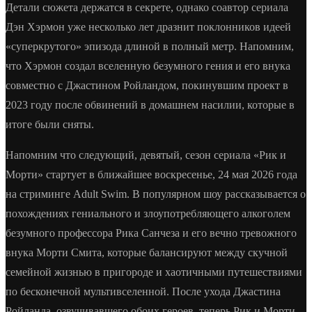
Детали сюжета держатся в секрете, однако соавтор сериала
Дэн Хэрмон уже несколько лет дразнит поклонников идеей
«суперкрутого» эпизода длиной в полный метр. Напомним,
что Хэрмон создал вселенную безумного гения и его внука
совместно с Джастином Ройландом, покинувшим проект в
2023 году после обвинений в домашнем насилии, которые в
итоге были сняты.
Напомним что следующий, девятый, сезон сериала «Рик и
Морти» стартует в ближайшее воскресенье, 24 мая 2026 года
на стриминге Adult Swim. В популярном шоу рассказывается о
похождениях гениального и злоупотребляющего алкоголем
безумного профессора Рика Санчеза и его вечно тревожного
внука Морти Смита, которые балансируют между скучной
семейной жизнью в пригороде и хаотичными путешествиями
по бесконечной мультивселенной. После ухода Джастина
Ройланда, озвучивавшего обоих героев, теперь Рик и Морти