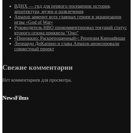
ВДНХ — гид для первого посещения: история,
архитектура, музеи и развлечения
Amazon заменит всех главных героев в экранизации
игры «God of War»
Руководитель HBO прокомментировал текущий статус
второго сезона приквела "Оно"
«Пиноккио: Раскрепощенный»: Рецензия Киноафиши
Леонардо ДиКаприо и глава Amazon анонсировали
совместный проект
Свежие комментарии
Нет комментариев для просмотра.
NewsFilms