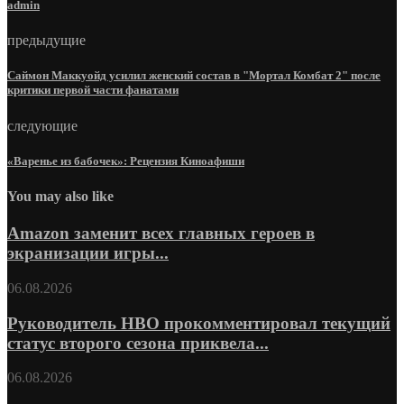
admin
предыдущие
Саймон Маккуойд усилил женский состав в "Мортал Комбат 2" после
критики первой части фанатами
следующие
«Варенье из бабочек»: Рецензия Киноафиши
You may also like
Amazon заменит всех главных героев в
экранизации игры...
06.08.2026
Руководитель HBO прокомментировал текущий
статус второго сезона приквела...
06.08.2026