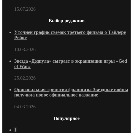
15.07.2026
Выбор редакции
Уточнен график съемок третьего фильма о Тайлере
Рейке
10.03.2026
Звезда «Дэдпула» сыграет в экранизации игры «God
of War»
25.02.2026
Оригинальная трилогия франшизы Звездные войны
получила новое официальное название
04.03.2026
Популярное
1