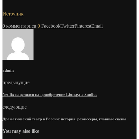
Источник
0 комментариев
0
Facebook
Twitter
Pinterest
Email
admin
предыдущие
Netflix нацелился на приобретение Lionsgate Studios
следующие
Драматический театр в России: история, режиссеры, главные сцены
You may also like