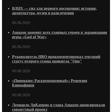
ВДНХ — гид для первого посещения: история,
архитектура, музеи и развлечения
06.08.2026
Amazon заменит всех главных героев в экранизации
игры «God of War»
06.08.2026
Руководитель HBO прокомментировал текущий
статус второго сезона приквела "Оно"
06.08.2026
«Пиноккио: Раскрепощенный»: Рецензия
Киноафиши
06.08.2026
Леонардо ДиКаприо и глава Amazon анонсировали
совместный проект