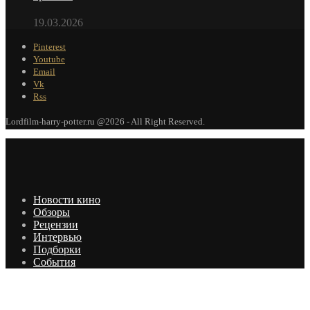
19.03.2026
Pinterest
Youtube
Email
Vk
Rss
Lordfilm-harry-potter.ru @2026 - All Right Reserved.
Новости кино
Обзоры
Рецензии
Интервью
Подборки
События