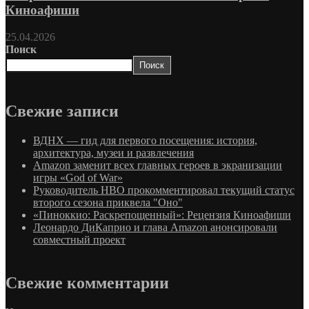
Киноафиши
25.04.2026
Поиск
Поиск
Свежие записи
ВДНХ — гид для первого посещения: история,
архитектура, музеи и развлечения
Amazon заменит всех главных героев в экранизации
игры «God of War»
Руководитель HBO прокомментировал текущий статус
второго сезона приквела "Оно"
«Пиноккио: Раскрепощенный»: Рецензия Киноафиши
Леонардо ДиКаприо и глава Amazon анонсировали
совместный проект
Свежие комментарии