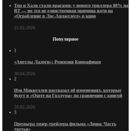
Тор и Халк стали врагами: у нового триллера 88% на
RT — но это не единственная причина идти на
«Ограбление в Лос-Анджелесе» в кино
21.02.2026
Популярное
1
«Ангелы Ладоги»: Рецензия Киноафиши
30.04.2026
2
Иэн Маккеллен рассказал об изменениях, которые
будут в «Охоте на Голлума» по сравнению с книгой
20.02.2026
3
Премьера тизер-трейлера фильма «Дюна: Часть
третья»