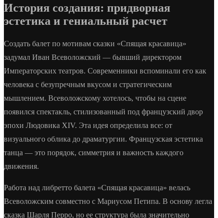
История создания: придворная
эстетика и гениальный расчет
Создать балет по мотивам сказки «Спящая красавица»
задумал Иван Всеволожский — бывший директором
Императорских театров. Современники вспоминали его как
человека с безупречным вкусом и стратегическим
мышлением. Всеволожскому хотелось, чтобы на сцене
появился спектакль, стилизованный под французский двор
эпохи Людовика XIV. Эта идея определила все: от
визуального облика до драматургии. Французская эстетика
танца — это порядок, симметрия и важность каждого
движения.
Работа над либретто балета «Спящая красавица» велась
Всеволожским совместно с Мариусом Петипа. В основу легла
сказка Шарля Перро, но ее структура была значительно