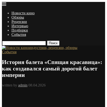
Новости кино
Обзоры
Рецензии
Интервью
Подборки
События
Поиск
События
История балета «Спящая красавица»:
как создавался самый дорогой балет
империи
written by
admin
08.04.2026