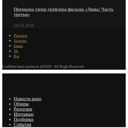
Премьера тизер-трейлера фильма «Дюна: Часть
третья»
19.03.2026
Pinterest
Youtube
Email
Vk
Rss
Lordfilm-harry-potter.ru @2026 - All Right Reserved.
Новости кино
Обзоры
Рецензии
Интервью
Подборки
События