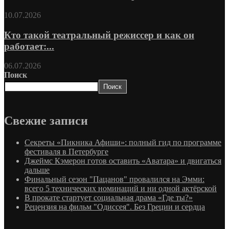
10.07.2026
Кто такой театральный режиссер и как он
работает:...
06.07.2026
Поиск
Поиск
Свежие записи
Секреты «Пикника Афиши»: полный гид по программе
фестиваля в Петербурге
Джеймс Кэмерон готов оставить «Аватара» и двигаться
дальше
Финальный сезон "Пацанов" провалился на Эмми:
всего 5 технических номинаций и ни одной актёрской
В прокате стартует социальная драма «Где ты?»
Рецензия на фильм "Одиссея". Без Греции и сердца