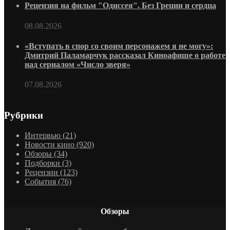
Рецензия на фильм "Одиссея". Без Греции и сердца
08.08.2026
«Вступать в спор со своим персонажем я не могу»:
Дмитрий Паламарчук рассказал Киноафише о работе
над сериалом «Число зверя»
07.08.2026
Рубрики
Интервью
(21)
Новости кино
(920)
Обзоры
(34)
Подборки
(3)
Рецензии
(123)
События
(76)
Обзоры