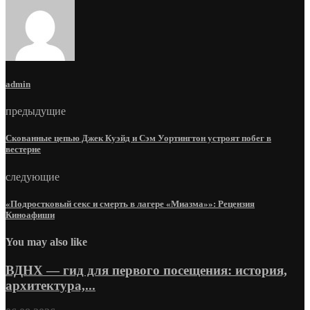
admin
предыдущие
Скованные цепью Джек Куэйд и Сэм Уортингтон устроят побег в
вестерне
следующие
«Подростковый секс и смерть в лагере «Миазма»»: Рецензия
Киноафиши
You may also like
ВДНХ — гид для первого посещения: история,
архитектура,...