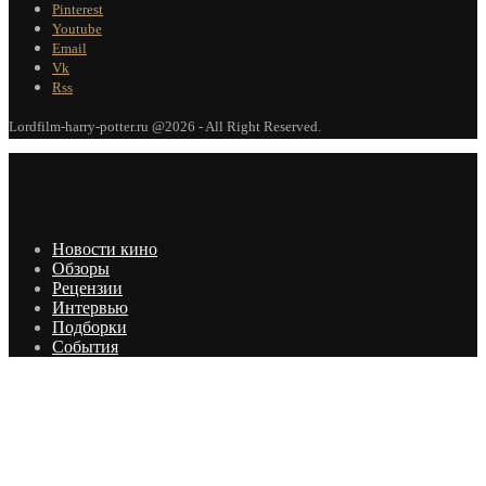
Pinterest
Youtube
Email
Vk
Rss
Lordfilm-harry-potter.ru @2026 - All Right Reserved.
Новости кино
Обзоры
Рецензии
Интервью
Подборки
События