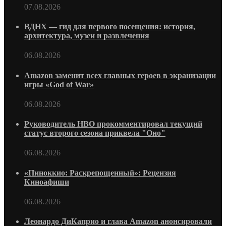
07.08.2026
ВДНХ — гид для первого посещения: история,
архитектура, музеи и развлечения
06.08.2026
Amazon заменит всех главных героев в экранизации
игры «God of War»
06.08.2026
Руководитель HBO прокомментировал текущий
статус второго сезона приквела "Оно"
06.08.2026
«Пиноккио: Раскрепощенный»: Рецензия
Киноафиши
06.08.2026
Леонардо ДиКаприо и глава Amazon анонсировали