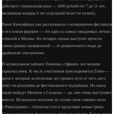
действует специальная цена — 1000 рублей (от 7 до 11 лет;
меломанам младше 6 лет отдельный билет не нужен).
Ранее Киноафиша уже рассказывала о возвращении фестиваля
и его новом формате — это одно из самых ожидаемых летних
событий в Москве. На четырех сценах выступят артисты
самых разных направлений — от романтичного инди до
драйвовой электроники.
В музыкальном лайнапе Пикника «Афиши» все меньше
скрытых имен. К числу участников присоединяется Zoloto —
артист, который за несколько лет прошел путь от того, кого
зовут на разогревы до фестивального хедлайнера. На сцену
также выйдут Мальбэк x Сюзанна — да, они снова выступают
вместе. Музыканты исполнят не только свои главные хиты
(«Равнодушие», «Гипнозы») но и представят новые треки.
Среди участников фестиваля и группа passmurny. В трек-лист