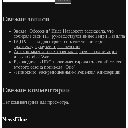
Свежие записи
Звезда "Обсессии" Инде Наварретт рассказала, что
собирала свой ПК, руководствуясь видео Генри Кавилла
ВДНХ — гид для первого посещения: история,
архитектура, музеи и развлечения
Amazon заменит всех главных героев в экранизации
игры «God of War»
Руководитель HBO прокомментировал текущий статус
второго сезона приквела "Оно"
«Пиноккио: Раскрепощенный»: Рецензия Киноафиши
Свежие комментарии
Нет комментариев для просмотра.
NewsFilms