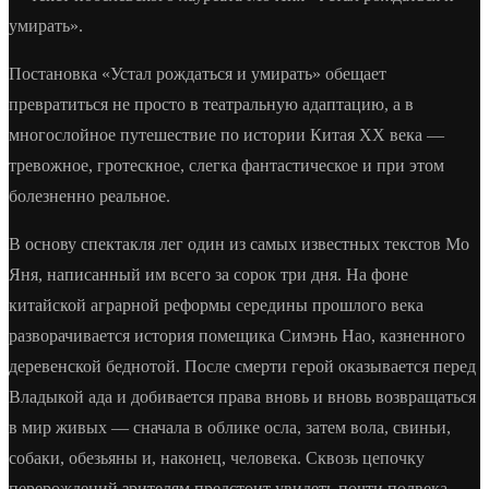
умирать».
Постановка «Устал рождаться и умирать» обещает
превратиться не просто в театральную адаптацию, а в
многослойное путешествие по истории Китая XX века —
тревожное, гротескное, слегка фантастическое и при этом
болезненно реальное.
В основу спектакля лег один из самых известных текстов Мо
Яня, написанный им всего за сорок три дня. На фоне
китайской аграрной реформы середины прошлого века
разворачивается история помещика Симэнь Нао, казненного
деревенской беднотой. После смерти герой оказывается перед
Владыкой ада и добивается права вновь и вновь возвращаться
в мир живых — сначала в облике осла, затем вола, свиньи,
собаки, обезьяны и, наконец, человека. Сквозь цепочку
перерождений зрителям предстоит увидеть почти полвека