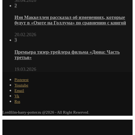
30.04.2026
2
Иэн Маккеллен рассказал об изменениях, которые
будут в «Охоте на Голлума» по сравнению с книгой
20.02.2026
3
Премьера тизер-трейлера фильма «Дюна: Часть
третья»
19.03.2026
Pinterest
Youtube
Email
Vk
Rss
Lordfilm-harry-potter.ru @2026 - All Right Reserved.