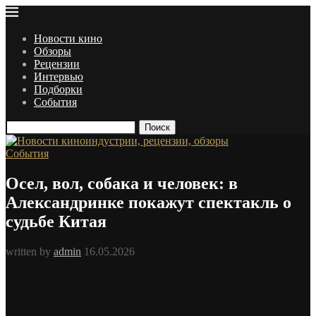
Новости кино
Обзоры
Рецензии
Интервью
Подборки
События
Поиск
События
Осел, вол, собака и человек: в
Александринке покажут спектакль о
судьбе Китая
written by
admin
16.05.2026