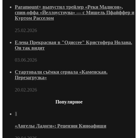
Paramount+ выпустил трейлер «Реки Мадисон»,
спин-оффа «Йеллоустоуна» — с Мишель Пфайффер и
Куртом Расселом
25.02.2026
Елена Прекрасная в "Одиссее" Кристофера Нолана.
Он так видит
03.06.2026
Стартовали съёмки сериала «Каменская.
Перезагрузка»
20.02.2026
Популярное
1
«Ангелы Ладоги»: Рецензия Киноафиши